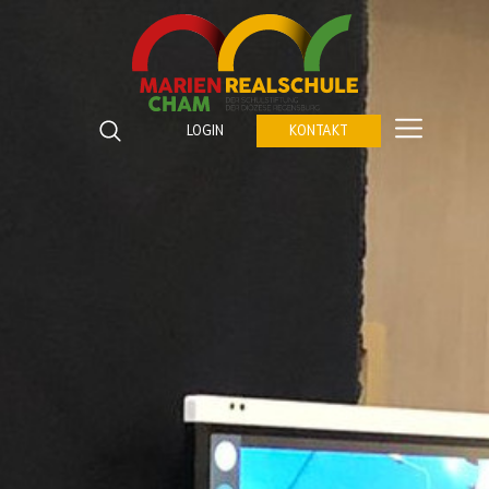
Marienrealschule Cham
Katzberger Straße 5
LOGIN
KONTAKT
93413
Cham
Suchbegriffe
Telefon:
09971 843672 0
SUCHEN
Fax:
09971 843672 459
E-Mail:
verwaltung@marienrealschule-cham.de
Kontakt