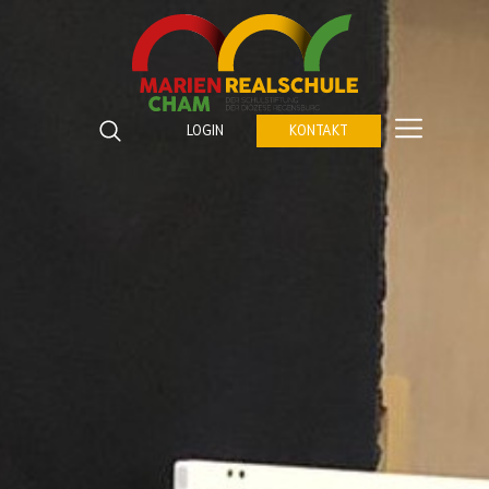
Marienrealschule Cham
Katzberger Straße 5
LOGIN
KONTAKT
93413
Cham
Suchbegriffe
Telefon:
09971 843672 0
SUCHEN
Fax:
09971 843672 459
E-Mail:
verwaltung@marienrealschule-cham.de
Kontakt