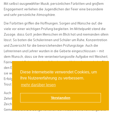
Mit selbst ausgewählter Musik, persönlichen Fürbitten und großem
Engagement verliehen die Jugendlichen der Feier eine besondere
und sehr persönliche Atmosphäre.
Die Fürbitten griffen die Hoffnungen, Sorgen und Wünsche auf, die
viele vor einer wichtigen Prüfung begleiten. Im Mittelpunkt stand die
Zusage, dass Gott jeden Menschen im Blick hat und niemanden allein
lässt. So baten die Schülerinnen und Schüler um Ruhe, Konzentration
und Zuversicht für die bevorstehenden Prüfungstage. Auch die
Lehrerinnen und Lehrer wurden in die Gebete eingeschlossen – mit
dem Wunsch, dass sie ihre verantwortungsvolle Aufgabe mit Weisheit,
Fairness und Gelassenheit erfüllen können. Nicht zuletzt galt der Blick
den Eltern, die ihre Kinder auf diesem wichtigen Weg begleiten. Für
Diese Internetseite verwendet Cookies, um
sie wurde darum gebetet, Vertrauen zu schenken, Anteil an den
Ihre Nutzererfahrung zu verbessern.
Erfolgen zu nehmen und in schwierigen Momenten mit Zuspruch und
Trost zur Seite zu stehen.
mehr darüber lesen
Auch die Musikauswahl spiegelte die Gedanken und Gefühle der
Verstanden
Zehntklässler wider. Mit den ausgewählten Liedern setzten sie ein
Zeichen für Mut, Durchhaltevermögen, Selbstvertrauen und
Gemeinschaft. Die Songs verliehen der Andacht eine hoffnungsvolle