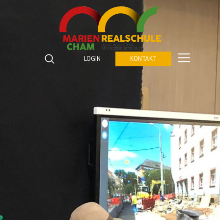
Marienrealschule Cham
Katzberger Straße 5
LOGIN
KONTAKT
93413
Cham
Suchbegriffe
Telefon:
09971 843672 0
SUCHEN
Fax:
09971 843672 459
E-Mail:
verwaltung@marienrealschule-cham.de
Kontakt