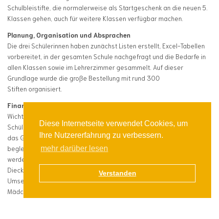
Schulbleistifte, die normalerweise als Startgeschenk an die neuen 5.
Klassen gehen, auch für weitere Klassen verfügbar machen.
Planung, Organisation und Absprachen
Die drei Schülerinnen haben zunächst Listen erstellt, Excel-Tabellen
vorbereitet, in der gesamten Schule nachgefragt und die Bedarfe in
allen Klassen sowie im Lehrerzimmer gesammelt. Auf dieser
Grundlage wurde die große Bestellung mit rund 300
Stiften organisiert.
Finanzierung über Sammeln der Beiträge
Wichtig war dabei auch: Die Stifte mussten von den Schülerinnen und
Diese Internetseite verwendet Cookies, um
Schülern selbst bezahlt werden. Hannah, Lea und Magdalena haben
Ihre Nutzererfahrung zu verbessern.
das Geld dafür aktiv eingesammelt und die Organisation zuverlässig
begleitet, damit am Ende alle, die einen Stift benötigten, versorgt
mehr darüber lesen
werden konnten. Dank der Unterstützung von Konrektor Johannes
Dieckmann konnte die Bestellung anschließend aufgegeben und die
Verstanden
Umsetzung reibungslos vorbereitet werden. Danach haben die drei
Mädchen die Stifte in den Klassen verteilt.
Dankeschön für vorbildliches Engagement
Als kleines Dankeschön gab es für Hannah, Lea und Magdalena