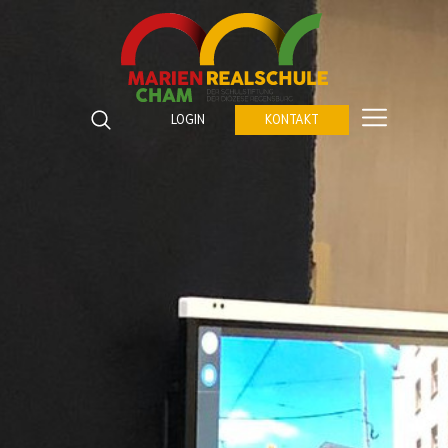
Marienrealschule Cham
Katzberger Straße 5
LOGIN
KONTAKT
93413
Cham
Suchbegriffe
Telefon:
09971 843672 0
SUCHEN
Fax:
09971 843672 459
E-Mail:
verwaltung@marienrealschule-cham.de
Kontakt