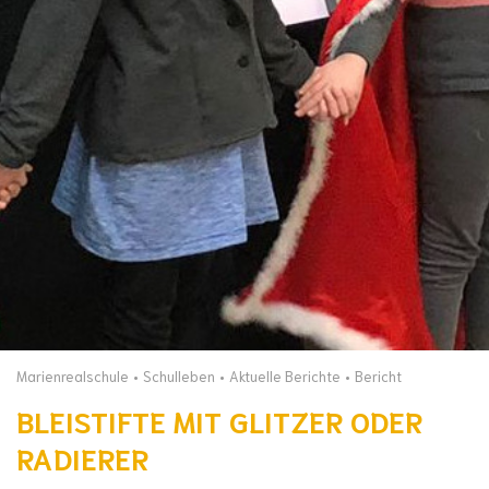
Marienrealschule
Schulleben
Aktuelle Berichte
Bericht
BLEISTIFTE MIT GLITZER ODER
RADIERER