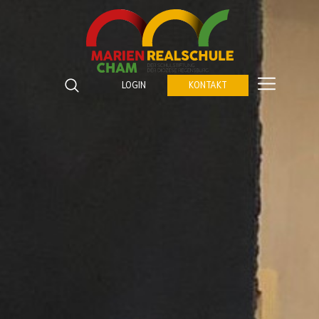
Marienrealschule Cham
Katzberger Straße 5
LOGIN
KONTAKT
93413
Cham
Suchbegriffe
Telefon:
09971 843672 0
SUCHEN
Fax:
09971 843672 459
E-Mail:
verwaltung@marienrealschule-cham.de
Kontakt