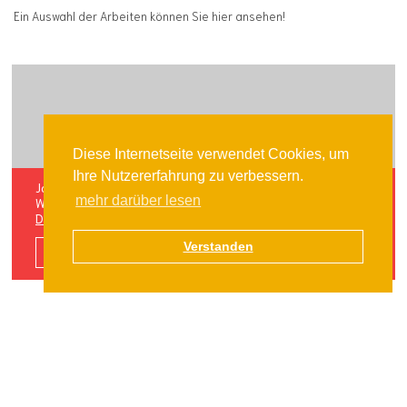
Ein Auswahl der Arbeiten können Sie hier ansehen!
Diese Internetseite verwendet Cookies, um
Ihre Nutzererfahrung zu verbessern.
Ja, ich möchte Inhalte von Youtube angezeigt bekommen.
mehr darüber lesen
Weitere Informationen finden Sie in unserer
Datenschutzerklärung
.
Verstanden
Inhalte aktivieren
ZURÜCK