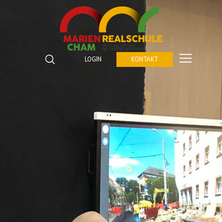
Marienrealschule Cham
Katzberger Straße 5
LOGIN
KONTAKT
93413
Cham
Suchbegriffe
Telefon:
09971 843672 0
SUCHEN
Fax:
09971 843672 459
E-Mail:
verwaltung@marienrealschule-cham.de
Kontakt