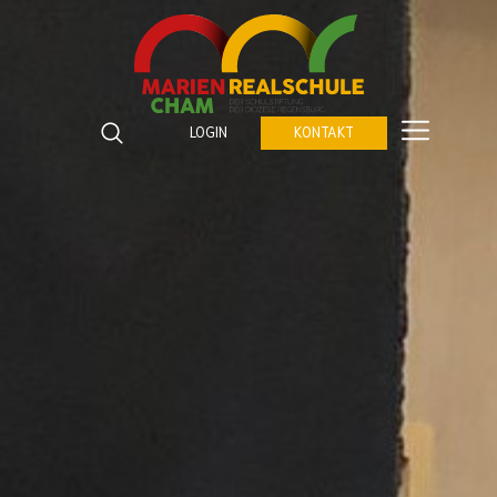
Marienrealschule Cham
Katzberger Straße 5
LOGIN
KONTAKT
93413
Cham
Suchbegriffe
Telefon:
09971 843672 0
SUCHEN
Fax:
09971 843672 459
E-Mail:
verwaltung@marienrealschule-cham.de
Kontakt