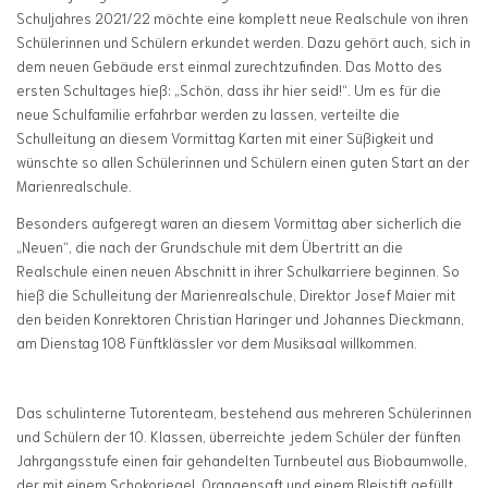
Schuljahres 2021/22 möchte eine komplett neue Realschule von ihren
Schülerinnen und Schülern erkundet werden. Dazu gehört auch, sich in
dem neuen Gebäude erst einmal zurechtzufinden. Das Motto des
ersten Schultages hieß: „Schön, dass ihr hier seid!“. Um es für die
neue Schulfamilie erfahrbar werden zu lassen, verteilte die
Schulleitung an diesem Vormittag Karten mit einer Süßigkeit und
wünschte so allen Schülerinnen und Schülern einen guten Start an der
Marienrealschule.
Besonders aufgeregt waren an diesem Vormittag aber sicherlich die
„Neuen“, die nach der Grundschule mit dem Übertritt an die
Realschule einen neuen Abschnitt in ihrer Schulkarriere beginnen. So
hieß die Schulleitung der Marienrealschule, Direktor Josef Maier mit
den beiden Konrektoren Christian Haringer und Johannes Dieckmann,
am Dienstag 108 Fünftklässler vor dem Musiksaal willkommen.
Das schulinterne Tutorenteam, bestehend aus mehreren Schülerinnen
und Schülern der 10. Klassen, überreichte jedem Schüler der fünften
Jahrgangsstufe einen fair gehandelten Turnbeutel aus Biobaumwolle,
der mit einem Schokoriegel, Orangensaft und einem Bleistift gefüllt