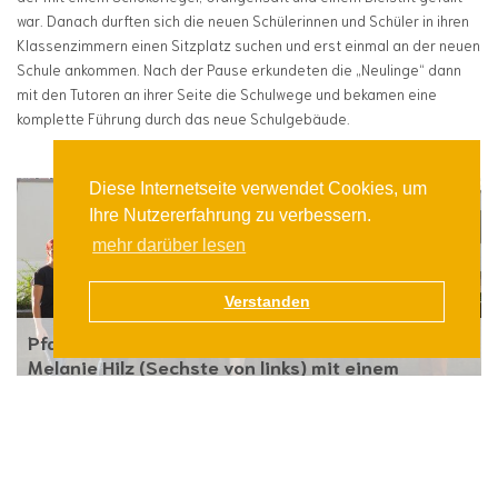
war. Danach durften sich die neuen Schülerinnen und Schüler in ihren
Klassenzimmern einen Sitzplatz suchen und erst einmal an der neuen
Schule ankommen. Nach der Pause erkundeten die „Neulinge“ dann
mit den Tutoren an ihrer Seite die Schulwege und bekamen eine
komplette Führung durch das neue Schulgebäude.
Diese Internetseite verwendet Cookies, um
Ihre Nutzererfahrung zu verbessern.
mehr darüber lesen
Verstanden
Pfarrer Bernd Rosner (Fünfter von links) und
Melanie Hilz (Sechste von links) mit einem
Willkommenspräsent
Im neuen Schuljahr gab es aber nicht nur neue Schüler zu begrüßen,
auch das Lehrerkollegium zählt ab dem neuen Schuljahr zwei Kollegen
mehr. Melanie Hilz aus Passau unterrichtet ab sofort die