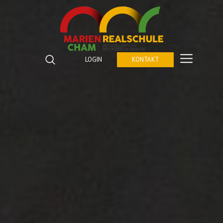
Marienrealschule Cham
Katzberger Straße 5
LOGIN
KONTAKT
93413
Cham
Suchbegriffe
Telefon:
09971 843672 0
SUCHEN
Fax:
09971 843672 459
E-Mail:
verwaltung@marienrealschule-cham.de
Kontakt