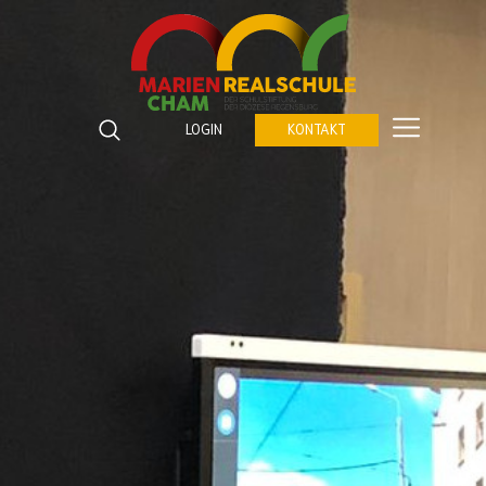
Marienrealschule Cham
Katzberger Straße 5
LOGIN
KONTAKT
93413
Cham
Suchbegriffe
Telefon:
09971 843672 0
SUCHEN
Fax:
09971 843672 459
E-Mail:
verwaltung@marienrealschule-cham.de
Kontakt