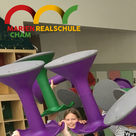
M
K
9
T
F
E