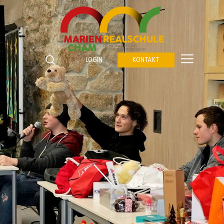
Marienrealschule Cham
Katzberger Straße 5
LOGIN
KONTAKT
93413
Cham
Suchbegriffe
Telefon:
09971 843672 0
SUCHEN
Fax:
09971 843672 459
E-Mail:
verwaltung@marienrealschule-cham.de
Kontakt