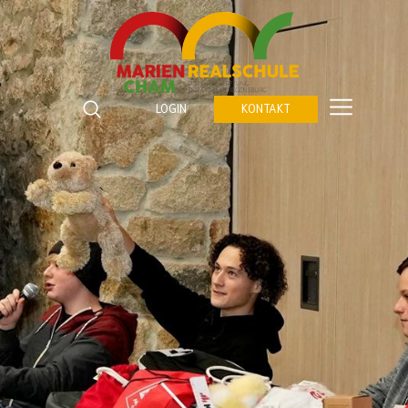
Marienrealschule Cham
Katzberger Straße 5
LOGIN
KONTAKT
93413
Cham
Suchbegriffe
Telefon:
09971 843672 0
SUCHEN
Fax:
09971 843672 459
E-Mail:
verwaltung@marienrealschule-cham.de
Kontakt