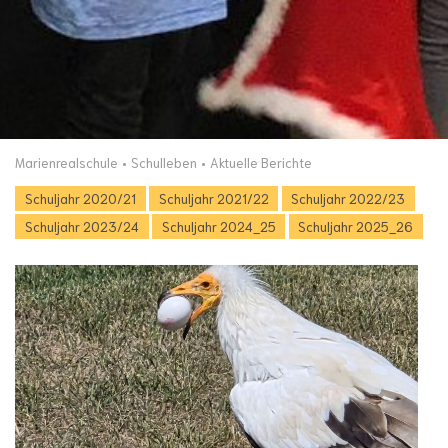
Marienrealschule
Schulleben
Aktuelle Berichte
Schuljahr 2020/21
Schuljahr 2021/22
Schuljahr 2022/23
Schuljahr 2023/24
Schuljahr 2024_25
Schuljahr 2025_26