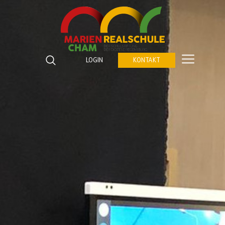
Marienrealschule Cham
Katzberger Straße 5
LOGIN
KONTAKT
93413
Cham
Suchbegriffe
Telefon:
09971 843672 0
SUCHEN
Fax:
09971 843672 459
E-Mail:
verwaltung@marienrealschule-cham.de
Kontakt