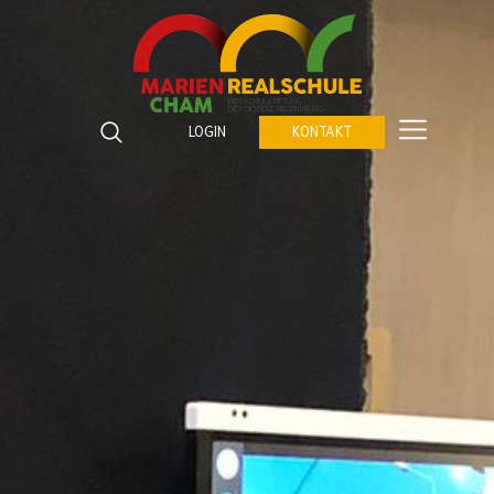
Marienrealschule Cham
Katzberger Straße 5
LOGIN
KONTAKT
93413
Cham
Suchbegriffe
Telefon:
09971 843672 0
SUCHEN
Fax:
09971 843672 459
E-Mail:
verwaltung@marienrealschule-cham.de
Kontakt