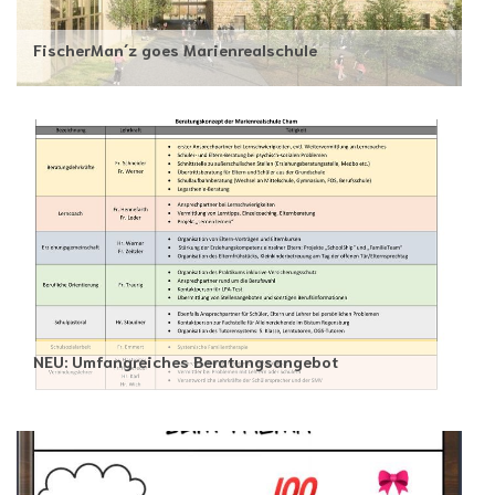
FischerMan´z goes Marienrealschule
NEU: Umfangreiches Beratungsangebot