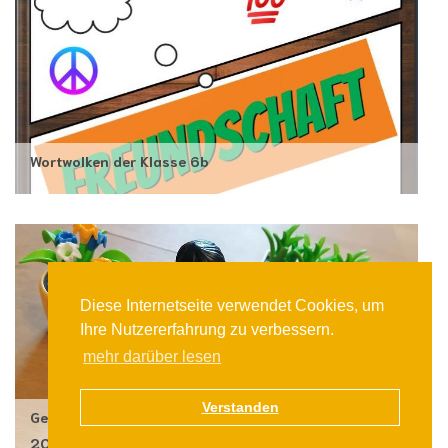
Wortwolken der Klasse 6b
Diese Internetseite verwendet Cookies, um
Ihre Nutzererfahrung zu verbessern.
mehr darüber lesen
Verstanden
Gemeinsames Berufswahlseminar der 9. Klassen
2021